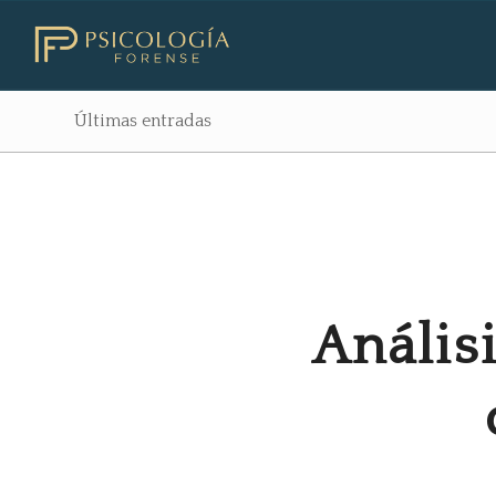
Últimas entradas
dice:
dice:
Anális