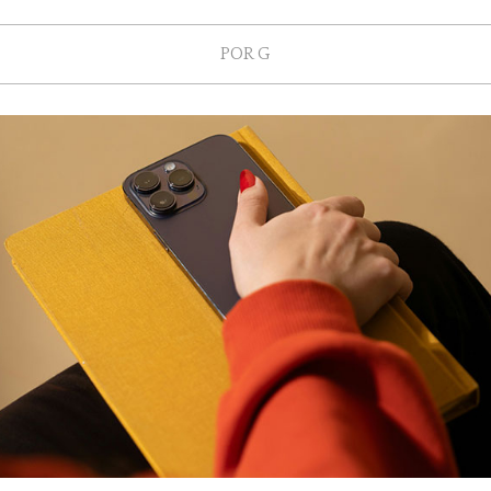
POR
G