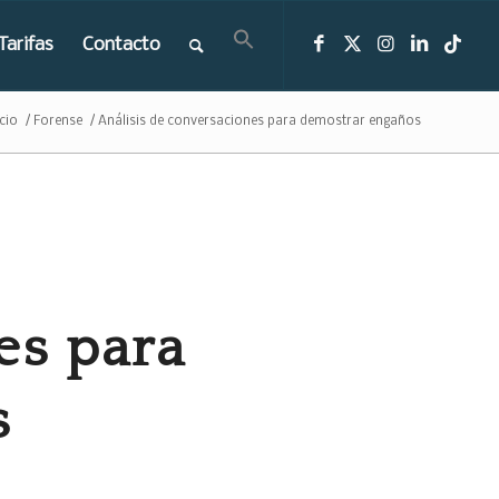
Tarifas
Contacto
cio
/
Forense
/
Análisis de conversaciones para demostrar engaños
es para
s