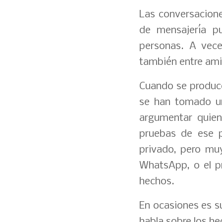
Las conversacione
de mensajería p
personas. A vece
también entre am
Cuando se produce
se han tomado uni
argumentar quien
pruebas de ese p
privado, pero mu
WhatsApp, o el pr
hechos.
En ocasiones es su
habla sobre los he