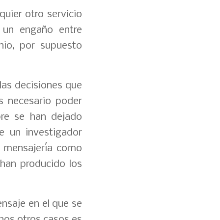
uier otro servicio
 un engaño entre
nio, por supuesto
las decisiones que
es necesario poder
pre se han dejado
e un investigador
e mensajería como
 han producido los
ensaje en el que se
chos otros casos es