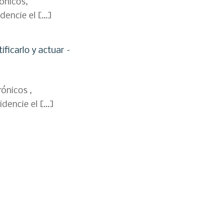
ónicos,
dencie el […]
ficarlo y actuar –
ónicos ,
dencie el […]