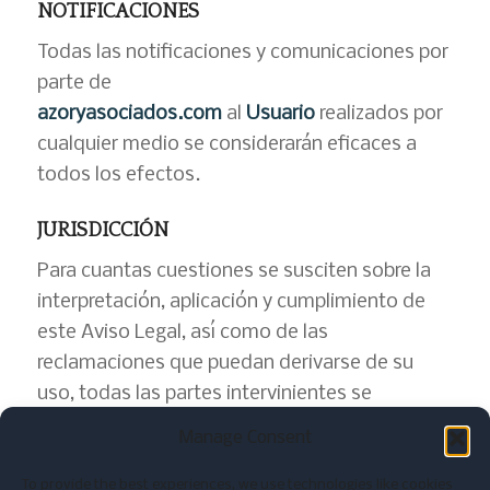
NOTIFICACIONES
Todas las notificaciones y comunicaciones por
parte de
azoryasociados.com
al
Usuario
realizados por
cualquier medio se considerarán eficaces a
todos los efectos.
JURISDICCIÓN
Para cuantas cuestiones se susciten sobre la
interpretación, aplicación y cumplimiento de
este Aviso Legal, así como de las
reclamaciones que puedan derivarse de su
uso, todas las partes intervinientes se
someten a los Jueces y Tribunales de la
Manage Consent
provincia de MADRID, renunciando de forma
expresa a cualquier otro fuero que pudiera
To provide the best experiences, we use technologies like cookies